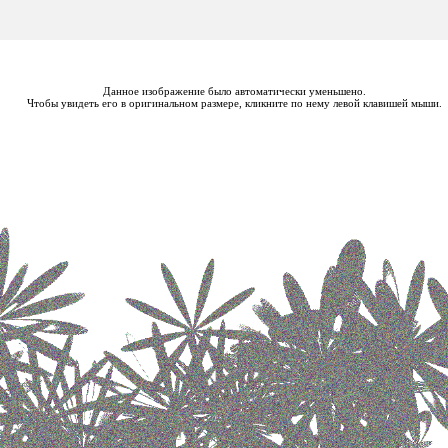
Данное изображение было автоматически уменьшено.
Чтобы увидеть его в оригинальном размере, кликните по нему левой клавишей мыши.